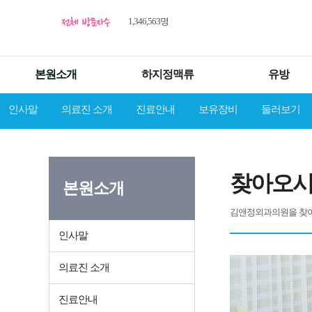
1,346,563명
본원소개
하지정맥류
유방
인사말
의료진 소개
진료안내
보유장비
둘러보기
찾아오
본원소개
김앤정외과의원을 찾
인사말
의료진 소개
진료안내