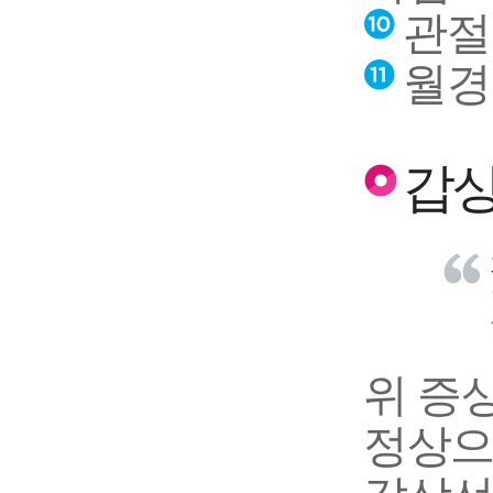
관절
월경
갑상
위 증
정상으