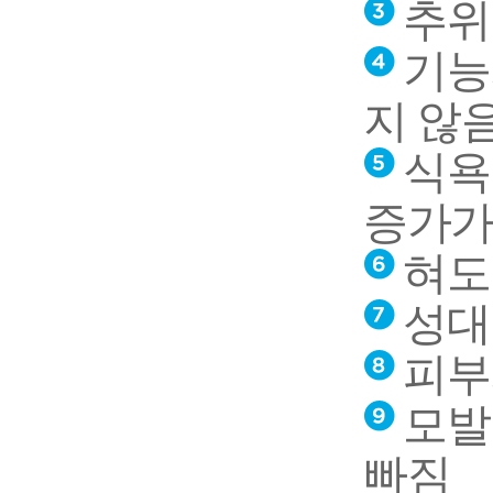
추위
기능
지 않
식욕
증가가
혀도
성대
피부
모발
빠짐