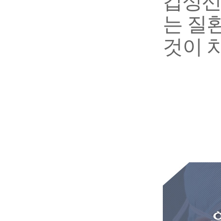
갑상선
는 질
것이 