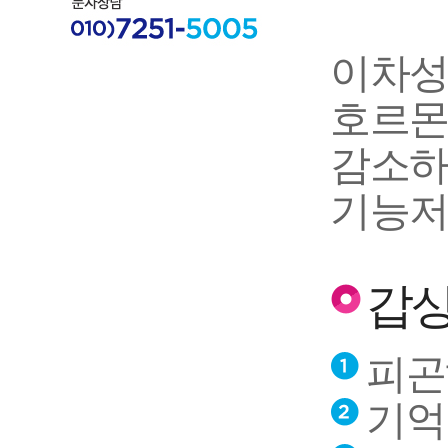
이차성
호르몬
감소하
기능저
갑상
피곤
기억