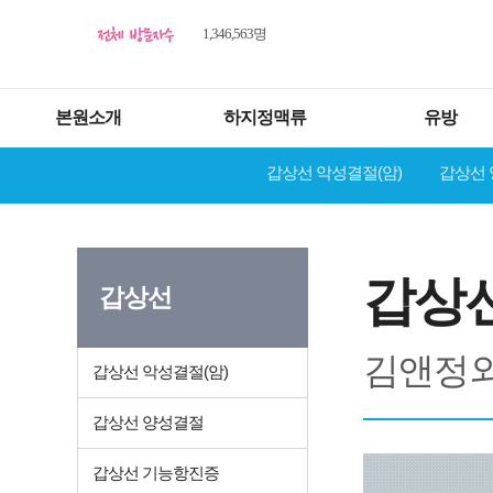
1,346,563명
본원소개
하지정맥류
유방
갑상선 악성결절(암)
갑상선
갑상
갑상선
김앤정외
갑상선 악성결절(암)
갑상선 양성결절
갑상선 기능항진증