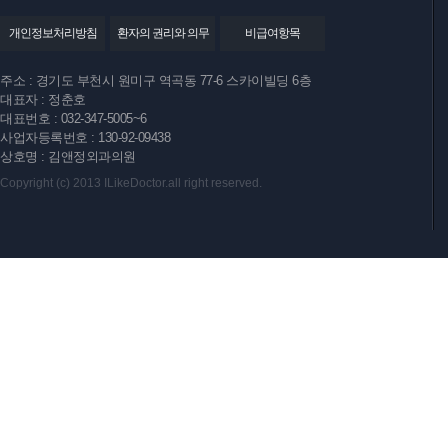
개인정보처리방침
환자의 권리와 의무
비급여항목
주소 : 경기도 부천시 원미구 역곡동 77-6 스카이빌딩 6층
대표자 : 정춘호
대표번호 : 032-347-5005~6
사업자등록번호 : 130-92-09438
상호명 : 김앤정외과의원
Copyright (c) 2013 ILikeDoctor.all right reserved.