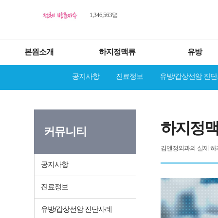
1,346,563명
본원소개
하지정맥류
유방
공지사항
진료정보
유방/갑상선암 진
하지정맥
커뮤니티
김앤정외과의 실제 하
공지사항
진료정보
유방/갑상선암 진단사례