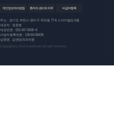
개인정보처리방침
환자의 권리와 의무
비급여항목
주소 : 경기도 부천시 원미구 역곡동 77-6 스카이빌딩 6층
대표자 : 정춘호
대표번호 : 032-347-5005~6
사업자등록번호 : 130-92-09438
상호명 : 김앤정외과의원
Copyright (c) 2013 ILikeDoctor.all right reserved.